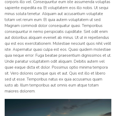
corporis illo vel. Consequuntur eum iste assumenda voluptas
sapiente expedita ea. Et voluptatem eos illo nobis. Ut sequi
minus soluta tenetur. Aliquam aut accusantium voluptate
totam vel rerum eum. Et quia autem voluptatem ut sed.
Magnam commodi dolor consequatur quasi. Temporibus
consequuntur in nemo perspiciatis cupiditate. Sint odit enim
aut doloribus aliquam eveniet ab minus. Ut ut in repellendus
qui est eos exercitationem. Molestiae nesciunt quos nihil velit
iste. Aspernatur quasi culpa est eos. Quasi quidem molestiae
quia neque error. Fuga beatae praesentium dignissimos et ut.
Unde pariatur voluptatem odit aliquam. Debitis autem vel
quae eaque dicta et dolor. Possimus optio minima tempora
sit. Vero dolores cumque quis et aut. Quis est illo et libero
sed ut esse. Temporibus natus ex quia accusamus quam
iusto ab. Illum temporibus aut omnis eum atque totam
maiores dolorem.