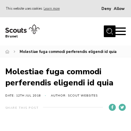
Deny
Allow
This website uses cookies
Learn more
Menu
Home
Brunel
About us
Molestiae fuga commodi perferendis eligendi id quia
Join
District Calendar
Molestiae fuga commodi
Gallery
perferendis eligendi id quia
Leaders Resources
Cookies
DATE: 12TH JUL 2018
AUTHOR: SCOUT WEBSITES
SHARE THIS POST