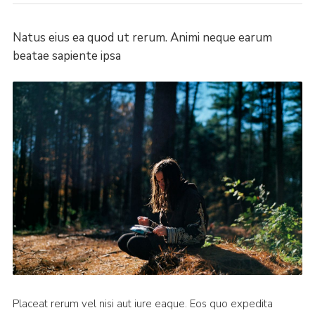
Natus eius ea quod ut rerum. Animi neque earum
beatae sapiente ipsa
Placeat rerum vel nisi aut iure eaque. Eos quo expedita